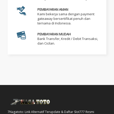
PEMBAYARAN AMAN
Kami bekerja sama dengan payment
gateaway bersertifikat penuh dan
ternama di Indonesia.
PEMBAYARAN MUDAH
Bank Transfer, Kredit / Debit Transaksi,
dan Cicilan.
7Nagatoto: Link Alternatif Terupdate & Daftar Slot777 Resmi