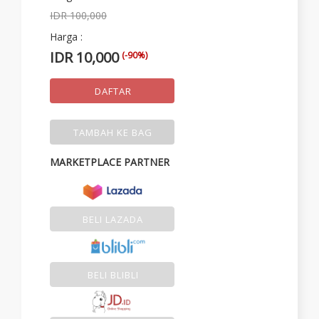
IDR 100,000
Harga :
IDR 10,000
(-90%)
DAFTAR
TAMBAH KE BAG
MARKETPLACE PARTNER
BELI LAZADA
BELI BLIBLI