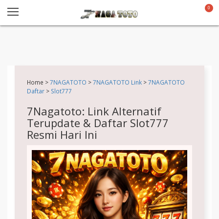
0
Home >
7NAGATOTO
>
7NAGATOTO Link
>
7NAGATOTO
Daftar
>
Slot777
7Nagatoto: Link Alternatif
Terupdate & Daftar Slot777
Resmi Hari Ini