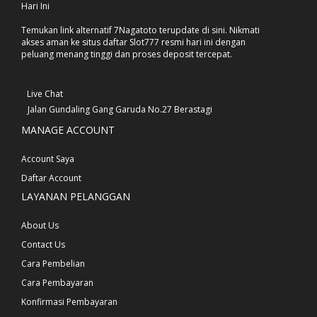
Hari Ini
Temukan link alternatif 7Nagatoto terupdate di sini. Nikmati
akses aman ke situs daftar Slot777 resmi hari ini dengan
peluang menang tinggi dan proses deposit tercepat.
Live Chat
Jalan Gundaling Gang Garuda No.27 Berastagi
MANAGE ACCOUNT
Account Saya
Daftar Account
LAYANAN PELANGGAN
About Us
Contact Us
Cara Pembelian
Cara Pembayaran
Konfirmasi Pembayaran