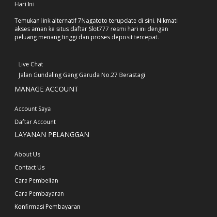
Hari Ini
Temukan link alternatif 7Nagatoto terupdate di sini. Nikmati
akses aman ke situs daftar Slot777 resmi hari ini dengan
peluang menang tinggi dan proses deposit tercepat.
Live Chat
Jalan Gundaling Gang Garuda No.27 Berastagi
MANAGE ACCOUNT
Account Saya
Daftar Account
LAYANAN PELANGGAN
About Us
Contact Us
Cara Pembelian
Cara Pembayaran
Konfirmasi Pembayaran