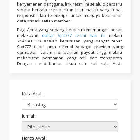
kenyamanan pengguna, link resmi ini selalu diperbarui
secara berkala, memberikan jalur masuk yang cepat,
responsif, dan terenkripsi untuk menjaga keamanan
data pribadi setiap member.
Bagi Anda yang sedang berburu kemenangan besar,
melakukan
daftar Slot777 resmi hari ini
melalui
7NAGATOTO adalah keputusan yang sangat tepat.
Slot777 telah lama dikenal sebagai provider yang
dermawan dalam memberikan payout tinggi melalui
mekanisme permainan yang adil dan transparan.
Dengan mendaftarkan akun satu kali saja, Anda
langsung mendapatkan akses ke ribuan mesin slot
dengan grafik memukau dan fitur bonus yang
melimpah. Proses pendaftaran pun sangat singkat,
hanya membutuhkan waktu kurang dari 3 menit untuk
mulai menjelajahi dunia keberuntungan digital.
Kota Asal :
Jumlah :
Harga Awal :