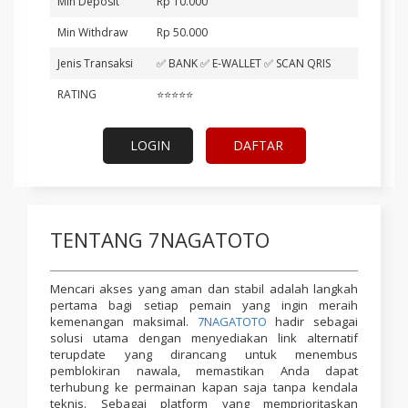
Min Deposit
Rp 10.000
Min Withdraw
Rp 50.000
Jenis Transaksi
✅ BANK ✅ E-WALLET ✅ SCAN QRIS
RATING
⭐⭐⭐⭐⭐
LOGIN
DAFTAR
TENTANG 7NAGATOTO
Mencari akses yang aman dan stabil adalah langkah
pertama bagi setiap pemain yang ingin meraih
kemenangan maksimal.
7NAGATOTO
hadir sebagai
solusi utama dengan menyediakan link alternatif
terupdate yang dirancang untuk menembus
pemblokiran nawala, memastikan Anda dapat
terhubung ke permainan kapan saja tanpa kendala
teknis. Sebagai platform yang memprioritaskan