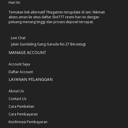
Hari Ini
Temukan link alternatif 7Nagatoto terupdate di sini. Nikmati
akses aman ke situs daftar Slot777 resmi hari ini dengan
peluang menang tinggi dan proses deposit tercepat.
Live Chat
Jalan Gundaling Gang Garuda No.27 Berastagi
MANAGE ACCOUNT
Account Saya
Daftar Account
LAYANAN PELANGGAN
About Us
Contact Us
Cara Pembelian
Cara Pembayaran
Konfirmasi Pembayaran