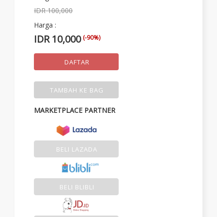
IDR 100,000
Harga :
IDR 10,000
(-90%)
DAFTAR
TAMBAH KE BAG
MARKETPLACE PARTNER
BELI LAZADA
BELI BLIBLI