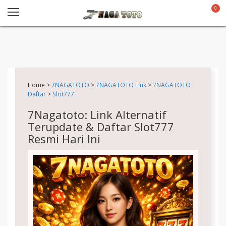
0
Home >
7NAGATOTO
>
7NAGATOTO Link
>
7NAGATOTO
Daftar
>
Slot777
7Nagatoto: Link Alternatif
Terupdate & Daftar Slot777
Resmi Hari Ini