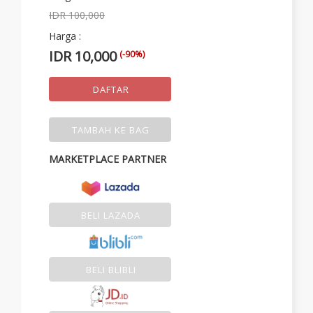
IDR 100,000
Harga :
IDR 10,000
(-90%)
DAFTAR
TAMBAH KE BAG
MARKETPLACE PARTNER
BELI LAZADA
BELI BLIBLI