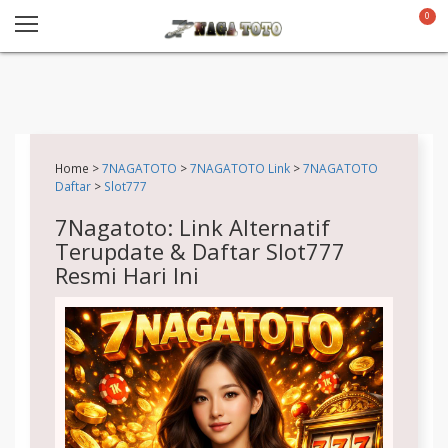
0
Home >
7NAGATOTO
>
7NAGATOTO Link
>
7NAGATOTO
Daftar
>
Slot777
7Nagatoto: Link Alternatif
Terupdate & Daftar Slot777
Resmi Hari Ini