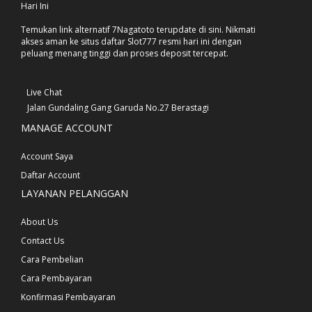
Hari Ini
Temukan link alternatif 7Nagatoto terupdate di sini. Nikmati
akses aman ke situs daftar Slot777 resmi hari ini dengan
peluang menang tinggi dan proses deposit tercepat.
Live Chat
Jalan Gundaling Gang Garuda No.27 Berastagi
MANAGE ACCOUNT
Account Saya
Daftar Account
LAYANAN PELANGGAN
About Us
Contact Us
Cara Pembelian
Cara Pembayaran
Konfirmasi Pembayaran