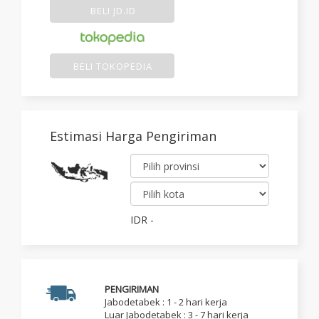
BELI JD.ID
BELI TOKOPEDIA
Estimasi Harga Pengiriman
IDR
-
PENGIRIMAN
Jabodetabek : 1 - 2 hari kerja
Luar Jabodetabek : 3 - 7 hari kerja