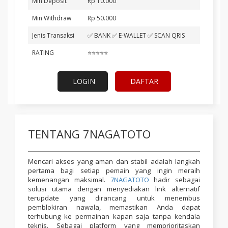
Min Deposit
Rp 10.000
Min Withdraw
Rp 50.000
Jenis Transaksi
✅ BANK ✅ E-WALLET ✅ SCAN QRIS
RATING
⭐⭐⭐⭐⭐
LOGIN
DAFTAR
TENTANG 7NAGATOTO
Mencari akses yang aman dan stabil adalah langkah
pertama bagi setiap pemain yang ingin meraih
kemenangan maksimal.
7NAGATOTO
hadir sebagai
solusi utama dengan menyediakan link alternatif
terupdate yang dirancang untuk menembus
pemblokiran nawala, memastikan Anda dapat
terhubung ke permainan kapan saja tanpa kendala
teknis. Sebagai platform yang memprioritaskan