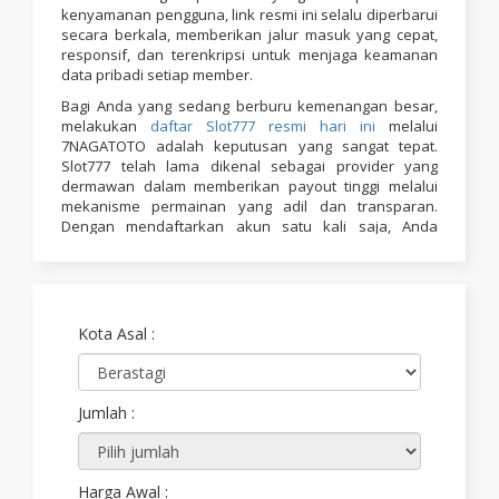
kenyamanan pengguna, link resmi ini selalu diperbarui
secara berkala, memberikan jalur masuk yang cepat,
responsif, dan terenkripsi untuk menjaga keamanan
data pribadi setiap member.
Bagi Anda yang sedang berburu kemenangan besar,
melakukan
daftar Slot777 resmi hari ini
melalui
7NAGATOTO adalah keputusan yang sangat tepat.
Slot777 telah lama dikenal sebagai provider yang
dermawan dalam memberikan payout tinggi melalui
mekanisme permainan yang adil dan transparan.
Dengan mendaftarkan akun satu kali saja, Anda
langsung mendapatkan akses ke ribuan mesin slot
dengan grafik memukau dan fitur bonus yang
melimpah. Proses pendaftaran pun sangat singkat,
hanya membutuhkan waktu kurang dari 3 menit untuk
mulai menjelajahi dunia keberuntungan digital.
Kota Asal :
Jumlah :
Harga Awal :