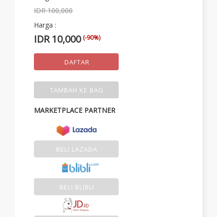
IDR 100,000
Harga :
IDR 10,000
(-90%)
DAFTAR
TAMBAH KE BAG
MARKETPLACE PARTNER
BELI LAZADA
BELI BLIBLI