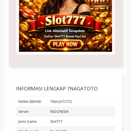
INFORMASI LENGKAP 7NAGATOTO
NAMA BRAND
7NAGATOTO
Server
INDONESIA
Jenis Game
Slot777