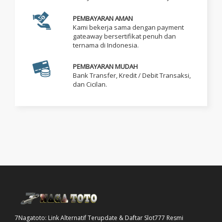
PEMBAYARAN AMAN
Kami bekerja sama dengan payment
gateaway bersertifikat penuh dan
ternama di Indonesia.
PEMBAYARAN MUDAH
Bank Transfer, Kredit / Debit Transaksi,
dan Cicilan.
7Nagatoto: Link Alternatif Terupdate & Daftar Slot777 Resmi