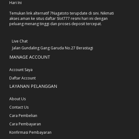
Hari Ini
Temukan link alternatif 7Nagatoto terupdate di sini. Nikmati
akses aman ke situs daftar Slot777 resmi hari ini dengan
peluang menang tinggi dan proses deposit tercepat.
Live Chat
Jalan Gundaling Gang Garuda No.27 Berastagi
MANAGE ACCOUNT
Account Saya
Daftar Account
LAYANAN PELANGGAN
About Us
Contact Us
Cara Pembelian
Cara Pembayaran
Konfirmasi Pembayaran