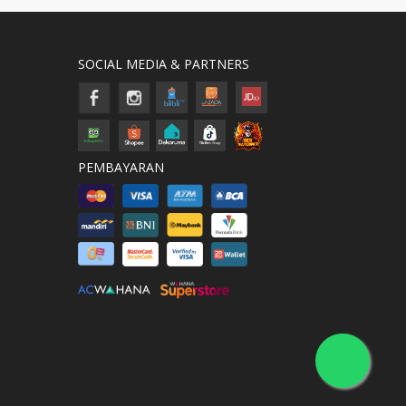
SOCIAL MEDIA & PARTNERS
PEMBAYARAN