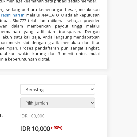
ntuk menjaga keamanan data pribadi setiap member.
ang sedang berburu kemenangan besar, melakukan
 resmi hari ini
melalui 7NAGATOTO adalah keputusan
tepat. Slot777 telah lama dikenal sebagai provider
wan dalam memberikan payout tinggi melalui
permainan yang adil dan transparan. Dengan
 akun satu kali saja, Anda langsung mendapatkan
uan mesin slot dengan grafik memukau dan fitur
elimpah. Proses pendaftaran pun sangat singkat,
tuhkan waktu kurang dari 3 menit untuk mulai
unia keberuntungan digital.
 :
IDR 100,000
IDR 10,000
(-90%)