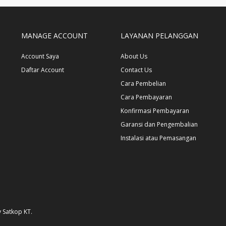
MANAGE ACCOUNT
LAYANAN PELANGGAN
Account Saya
About Us
Daftar Account
Contact Us
Cara Pembelian
Cara Pembayaran
Konfirmasi Pembayaran
Garansi dan Pengembalian
Instalasi atau Pemasangan
y
Satkop KT
.